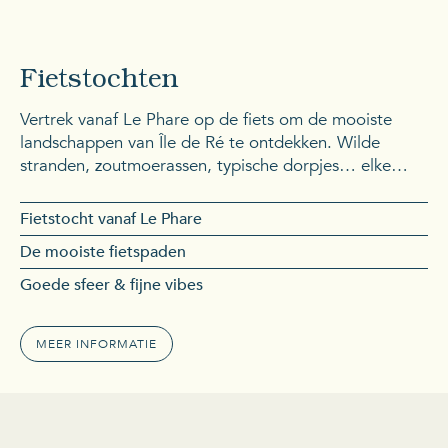
EEN ECHTE AANRADER
Fietstochten
Vertrek vanaf Le Phare op de fiets om de mooiste
landschappen van Île de Ré te ontdekken. Wilde
stranden, zoutmoerassen, typische dorpjes… elke
route is een charmant avontuur. Met 138 km aan
fietspaden ontdek je het eiland op het ritme van je
Fietstocht vanaf Le Phare
trappers. Verhuur, tips en routes vind je bij Maison du
De mooiste fietspaden
Cycle – op naar het avontuur!
Goede sfeer & fijne vibes
MEER INFORMATIE