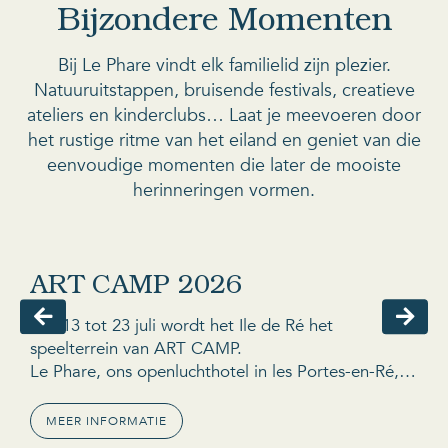
Bijzondere Momenten
Bij Le Phare vindt elk familielid zijn plezier.
Natuuruitstappen, bruisende festivals, creatieve
ateliers en kinderclubs… Laat je meevoeren door
het rustige ritme van het eiland en geniet van die
eenvoudige momenten die later de mooiste
herinneringen vormen.
KUNST MET GEZIN
VAN 13 TOT 23 JULI 2026
ART CAMP 2026
M
an
Van 13 tot 23 juli wordt het Ile de Ré het
Ge
speelterrein van ART CAMP.
he
Le Phare, ons openluchthotel in les Portes-en-Ré,
un
opent zijn deuren voor kunstenaars en
sa
belangstellenden : gezamenlijk gecreëerde
zo
MEER INFORMATIE
te
installaties, workshops met de voeten in het zand,
bu