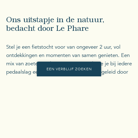
Ons uitstapje in de natuur,
bedacht door Le Phare
Stel je een fietstocht voor van ongeveer 2 uur, vol
ontdekkingen en momenten van samen genieten. Een
mix van zoete en zilte sensaties, waarbij je je bij iedere
EEN VERBLIJF ZOEKEN
pedaalslag een beetje meer ontspant. Begeleid door
onze natuurgids vertrek je in de schemering naar de
vuurtoren van Baleines.
Voor uw verblijf wilt u
Onderweg zul je onder de indruk zijn van de
veranderende kleuren van de zoutpannen. Na je
Aankomst op
Vertrek op
Voor
terugkomst wordt de sfeer vaak voortgezet met een
06
AUG.
13
AUG.
2 PERS.
geïmproviseerd aperitief; : samen proosten,
anekdotes uitwisselen en genieten van het huidige
EEN VERBLIJF ZOEKEN