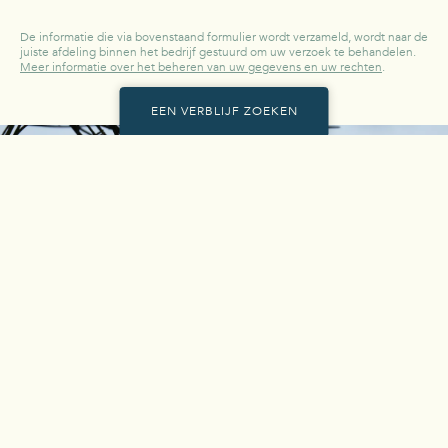
De informatie die via bovenstaand formulier wordt verzameld, wordt naar de
juiste afdeling binnen het bedrijf gestuurd om uw verzoek te behandelen.
Meer informatie over het beheren van uw gegevens en uw rechten
.
EEN VERBLIJF ZOEKEN
Voor uw verblijf wilt u
Aankomst op
Vertrek op
Voor
08
AUG.
15
AUG.
2 PERS.
Vind ons snel op onze
EEN VERBLIJF ZOEKEN
sociale media!
×