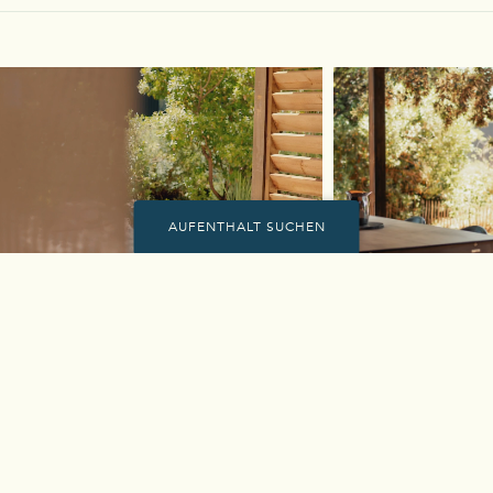
AUFENTHALT SUCHEN
Für Ihren Aufenthalt
wünschen Sie
Beach House mit
Neuheit 2026
Nordic Bath : pure Entspannung,
Ankunft am
Abfahrt am
Für
mitten in der Natur
07
AUG
14
AUG
2 PERS.
Beach House